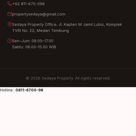
+62 811-670-098
propertysedaya@gmail.com
Sedaya Property Office. Jl. Kapten M Jamil Lubis, Komplek
TVRI No. 22, Medan Tembung
Sen–Jum: 08.00–17.00
Sabtu: 08.00–15.00 WIB
© 2026 Sedaya Property. All rights reserved.
Harmony
Hotline :
0811-6700-98
Hills