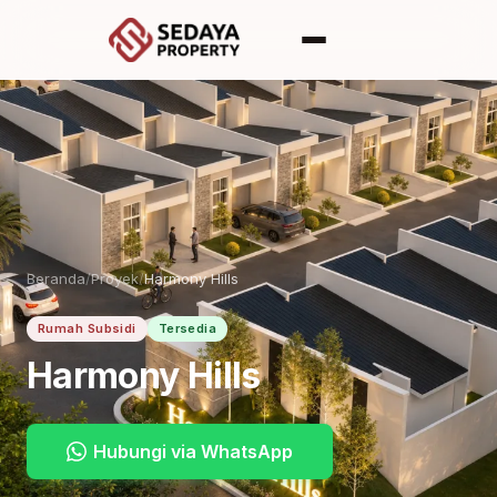
Beranda
/
Proyek
/
Harmony Hills
Rumah Subsidi
Tersedia
Harmony Hills
Hubungi via WhatsApp